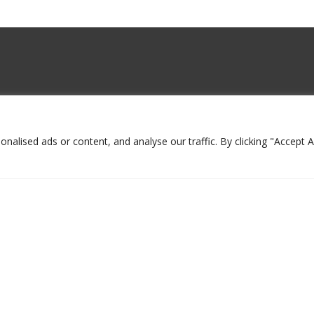
lised ads or content, and analyse our traffic. By clicking "Accept Al
 Edificio A
enito Juárez,