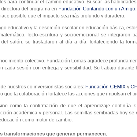
les para continuar el camino educativo. Buscar las habilidade
, directora del programa en
Fundación Contando con un Amigo
o hace posible que el impacto sea más profundo y duradero.
ago educativo y la deserción escolar en educación básica, esto
matemático, lecto-escritura y socioemocional se integraron p
el salón: se trasladaron al día a día, fortaleciendo la form
nocimiento colectivo. Fundación Lomas agradece profundamente 
cada sesión con entrega y sensibilidad. Su trabajo durante l
o de
nuestros
co
inversionistas sociales:
Fundación CEMIX
y
CF
do
que la colaboración fortalece las acciones que impulsan el bi
sino como la confirmación de que el aprendizaje continúa. C
cción académica y personal. Las semillas sembradas hoy se 
 educación como motor de cambio.
as transformaciones que generan permanecen.