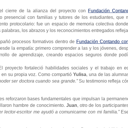
el cierre de la alianza del proyecto con
Fundación Contan
o presencial con familias y tutores de los estudiantes, que 
nto protocolario: fue un espacio de memoria colectiva donde
Las palabras, los abrazos y los reconocimientos entregados refle
pañó procesos formativos dentro de
Fundación Contando co
esde la empatía: primero comprender a las y los jóvenes, des
rrollo de aprendizaje, creando espacios seguros donde podí
l proyecto fortaleció habilidades sociales y el trabajo en
r en su propia voz. Como compartió
Yulisa
, una de las alumna
poder ser doctora cuando sea grande.”
Su testimonio refleja có
eres reforzaron bases fundamentales que impulsan la permanenc
rollaron hambre de conocimiento.
Juan
, otro de los participant
ller lector-escritor me ayudó a comunicarme con mi familia.”
Ese 