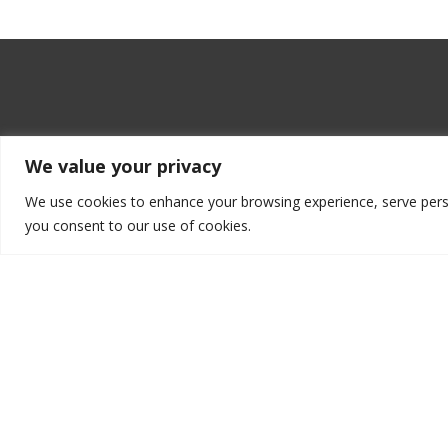
We value your privacy
We use cookies to enhance your browsing experience, serve persona
you consent to our use of cookies.
CONTÁCTANOS
Calle de Acceso L28 MZ 16 L37
Planta baja Local F SMZ 309
B
Quintana Roo, 77560, México.