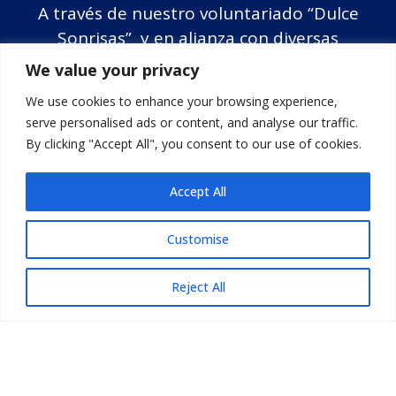
A través de nuestro voluntariado “Dulce
Sonrisas” y en alianza con diversas
asociaciones civiles y causas que trabajan
We value your privacy
con niñas y niños, llevamos juguetes que
We use cookies to enhance your browsing experience,
colaboradores de Grupo Lomas y Lomas
serve personalised ads or content, and analyse our traffic.
Hospitality donan cada año.
By clicking "Accept All", you consent to our use of cookies.
Accept All
Customise
Reject All